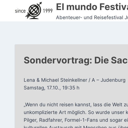
Zum
El mundo Festiv
Inhalt
Abenteuer- und Reisefestival 
springen
Sondervortrag: Die Sac
Lena & Michael Steinkellner / A – Judenburg
Samstag, 17.10., 19:35 h
„Wenn du nicht reisen kannst, lass die Welt 
unkomplizierte Art möglich. So wurde unser k
Pilger, Radfahrer, Formel-1-Fans und sogar e
kulturellen Austausch mit Menschen aus über