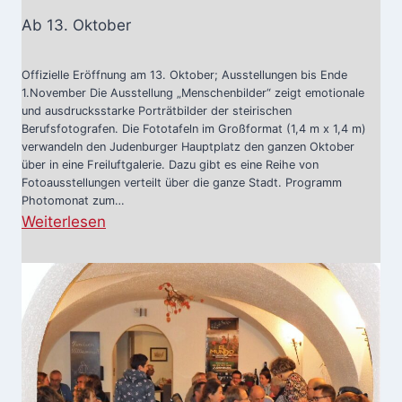
Ab 13. Oktober
Offizielle Eröffnung am 13. Oktober; Ausstellungen bis Ende
1.November Die Ausstellung „Menschenbilder“ zeigt emotionale
und ausdrucksstarke Porträtbilder der steirischen
Berufsfotografen. Die Fototafeln im Großformat (1,4 m x 1,4 m)
verwandeln den Judenburger Hauptplatz den ganzen Oktober
über in eine Freiluftgalerie. Dazu gibt es eine Reihe von
Fotoausstellungen verteilt über die ganze Stadt. Programm
Photomonat zum…
:
Weiterlesen
P
h
o
t
o
m
o