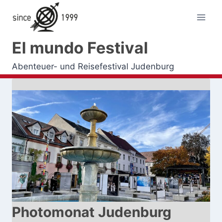
Zum
Inhalt
springen
El mundo Festival
Abenteuer- und Reisefestival Judenburg
Photomonat Judenburg