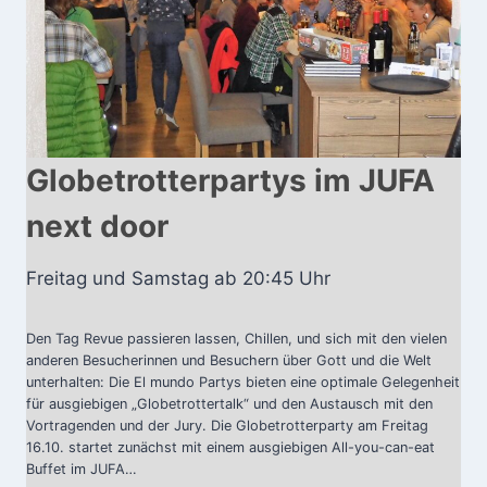
n
a
t
J
u
d
Globetrotterpartys im JUFA
e
next door
n
b
Freitag und Samstag ab 20:45 Uhr
u
r
g
Den Tag Revue passieren lassen, Chillen, und sich mit den vielen
anderen Besucherinnen und Besuchern über Gott und die Welt
unterhalten: Die El mundo Partys bieten eine optimale Gelegenheit
für ausgiebigen „Globetrottertalk“ und den Austausch mit den
Vortragenden und der Jury. Die Globetrotterparty am Freitag
16.10. startet zunächst mit einem ausgiebigen All-you-can-eat
Buffet im JUFA…