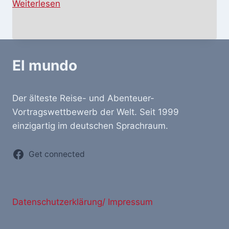
:
Weiterlesen
G
l
o
b
El mundo
e
t
Der älteste Reise- und Abenteuer-
r
Vortragswettbewerb der Welt. Seit 1999
o
einzigartig im deutschen Sprachraum.
t
t
Get connected
e
r
p
a
Datenschutzerklärung/ Impressum
r
t