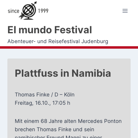
Zum
Inhalt
springen
El mundo Festival
Abenteuer- und Reisefestival Judenburg
Plattfuss in Namibia
Thomas Finke / D – Köln
Freitag, 16.10., 17:05 h
Mit einem 68 Jahre alten Mercedes Ponton
brechen Thomas Finke und sein
namibischer Freund Manni zu einer