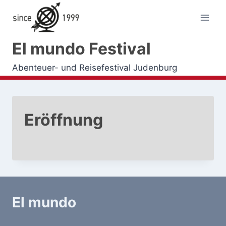
Zum
Inhalt
springen
El mundo Festival
Abenteuer- und Reisefestival Judenburg
Eröffnung
El mundo