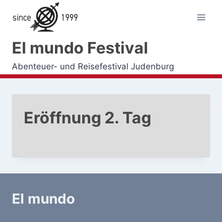
Zum
Inhalt
springen
El mundo Festival
Abenteuer- und Reisefestival Judenburg
Eröffnung 2. Tag
El mundo