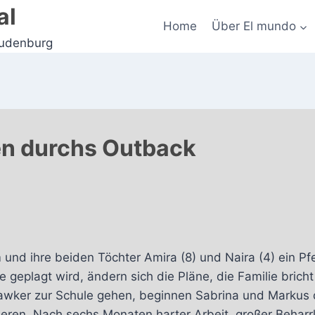
al
Home
Über El mundo
Judenburg
en durchs Outback
m und ihre beiden Töchter Amira (8) und Naira (4) ein
gie geplagt wird, ändern sich die Pläne, die Familie bric
Hawker zur Schule gehen, beginnen Sabrina und Markus
ren. Nach sechs Monaten harter Arbeit, großer Beharrl