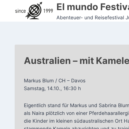
Zum
El mundo Festiv
Inhalt
Abenteuer- und Reisefestival 
springen
Australien – mit Kamel
Markus Blum / CH – Davos
Samstag, 14.10., 16:30 h
Eigentlich stand für Markus und Sabrina Blu
als Naira plötzlich von einer Pferdehaaraller
die Kinder im kleinen südaustralischen Ort 
stammende Kamele abzurichten und zu trainie