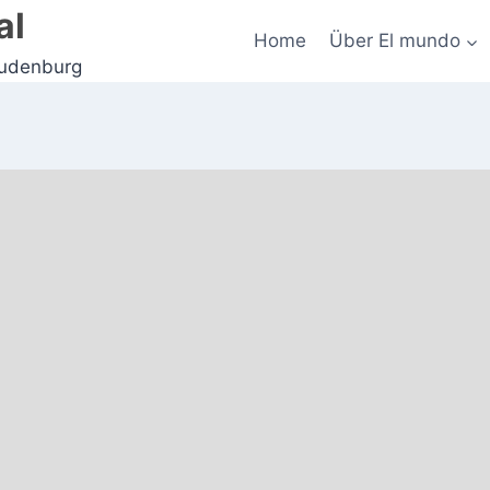
al
Home
Über El mundo
Judenburg