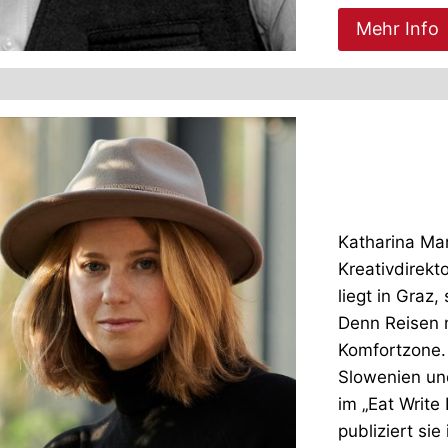
Mehr Info
Kathar
Zimme
Katharina Mar
Kreativ­direkt
liegt in Graz,
Denn Reisen 
Komfortzone. 
Slowenien und
im „Eat Write
publiziert si