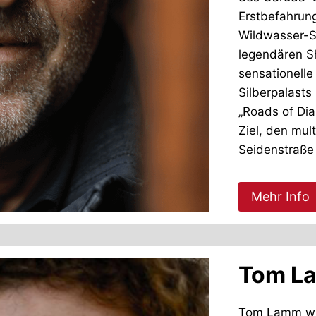
Erstbefahrung
Wildwasser-S
legendären Sh
sensationelle
Silberpalasts
„Roads of Dia
Ziel, den mult
Seidenstraße
Mehr Info
Tom L
Tom Lamm war