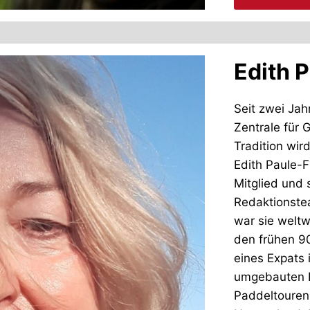
Edith 
Seit zwei Jah
Zentrale für G
Tradition wir
Edith Paule-F
Mitglied und 
Redaktionstea
war sie weltw
den frühen 9
eines Expats i
umgebauten K
Paddeltouren 