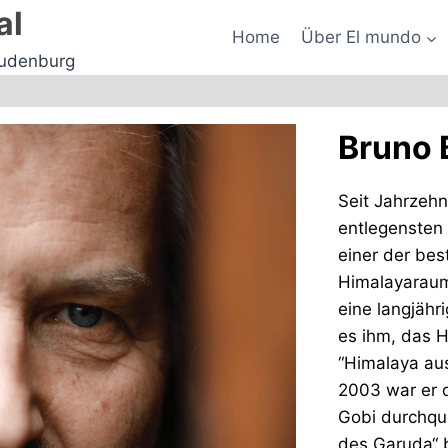
al
Home
Über El mundo
Judenburg
Bruno
Seit Jahrzehn
entlegensten 
einer der bes
Himalayaraum
eine langjähr
es ihm, das H
“Himalaya aus
2003 war er d
Gobi durchque
des Garuda“ 