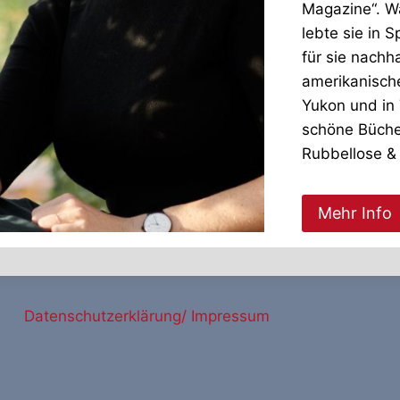
Magazine“. W
lebte sie in 
für sie nachh
amerikanische
Yukon und in 
schöne Bücher
Rubbellose &
Mehr Info
Datenschutzerklärung/ Impressum