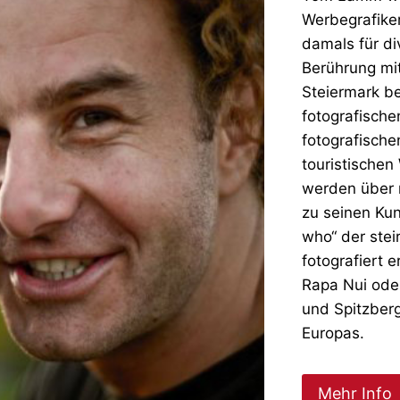
Werbegrafiker
damals für di
Berührung mit
Steiermark be
fotografische
fotografische
touristischen
werden über 
zu seinen Ku
who“ der stei
fotografiert 
Rapa Nui oder
und Spitzber
Europas.
Mehr Info