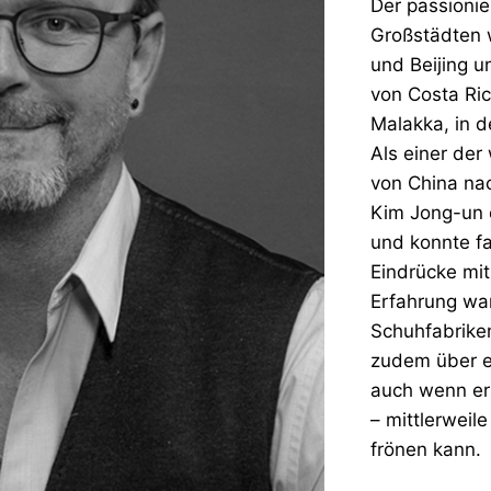
Der passionie
Großstädten 
und Beijing 
von Costa Ric
Malakka, in d
Als einer der
von China na
Kim Jong-un 
und konnte f
Eindrücke mi
Erfahrung war
Schuhfabrike
zudem über e
auch wenn er
– mittlerwei
frönen kann.