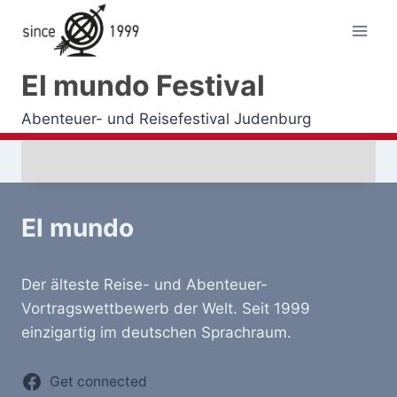
Zum
Inhalt
springen
El mundo Festival
Abenteuer- und Reisefestival Judenburg
El mundo
Der älteste Reise- und Abenteuer-
Vortragswettbewerb der Welt. Seit 1999
einzigartig im deutschen Sprachraum.
Get connected