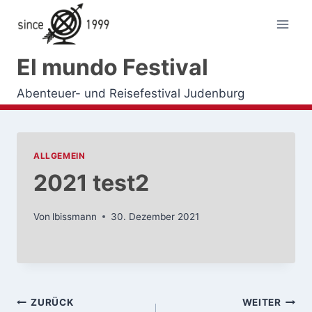
Zum
Inhalt
springen
El mundo Festival
Abenteuer- und Reisefestival Judenburg
ALLGEMEIN
2021 test2
Von
lbissmann
30. Dezember 2021
Beitragsnavigation
ZURÜCK
WEITER