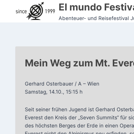
Zum
El mundo Festiv
Inhalt
Abenteuer- und Reisefestival 
springen
Mein Weg zum Mt. Ever
Gerhard Osterbauer / A – Wien
Samstag, 14.10., 15:15 h
Seit seiner frühen Jugend ist Gerhard Osterb
Everest den Kreis der „Seven Summits“ für sich
des höchsten Berges der Erde in einen Opera
Everest nicht den Alpinismus neu erfinden, 