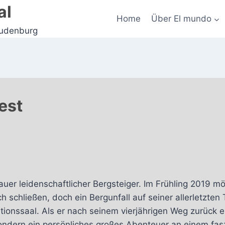
al
Home
Über El mundo
Judenburg
est
auer leidenschaftlicher Bergsteiger. Im Frühling 2019 
 schließen, doch ein Bergunfall auf seiner allerletzten T
tionssaal. Als er nach seinem vierjährigen Weg zurück 
sondern ein persönliches großes Abenteuer an einem fas